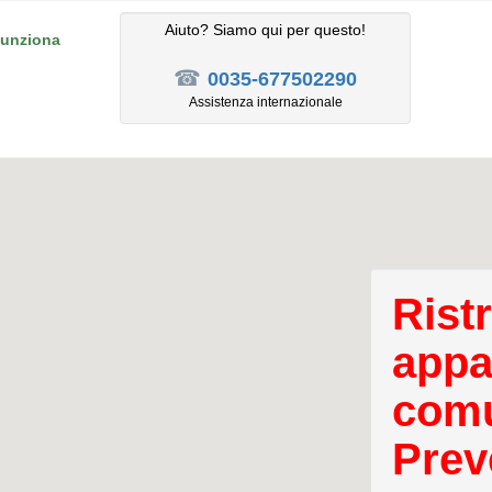
Aiuto? Siamo qui per questo!
unziona
☎
0035-677502290
Assistenza internazionale
Rist
appa
comu
Prev