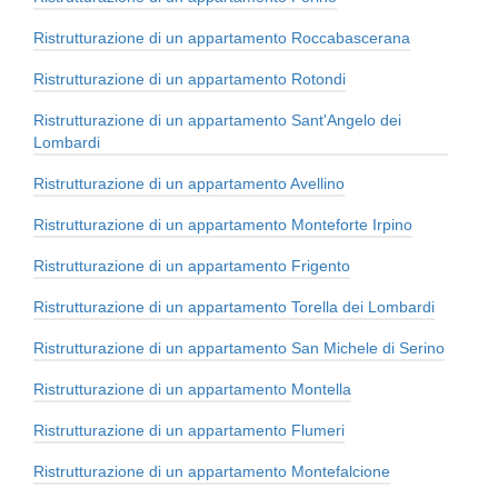
Ristrutturazione di un appartamento Roccabascerana
Ristrutturazione di un appartamento Rotondi
Ristrutturazione di un appartamento Sant'Angelo dei
Lombardi
Ristrutturazione di un appartamento Avellino
Ristrutturazione di un appartamento Monteforte Irpino
Ristrutturazione di un appartamento Frigento
Ristrutturazione di un appartamento Torella dei Lombardi
Ristrutturazione di un appartamento San Michele di Serino
Ristrutturazione di un appartamento Montella
Ristrutturazione di un appartamento Flumeri
Ristrutturazione di un appartamento Montefalcione