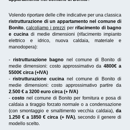
Volendo riportare delle cifre indicative per una classica
ristrutturazione di un appartamento nel comune di
Bonito
,
calcoliamo i prezzi
per
rifacimento di bagno
e cucina
di medie dimensioni (rifacimento impianto
elettrico e idrico, nuova caldaia, materiale e
manodopera):
-
ristrutturazione bagno
nel comune di Bonito di
medie dimensioni: costo approssimativo da
4800€ a
5500€ circa (+IVA)
-
ristrutturazione cucina
nel comune di Bonito di
medie dimensioni: costo approssimativo partire da
2.500 € a 3200 euro circa (+ IVA)
-
costo
nel comune di Bonito per fornitura e posa di
caldaia a tiraggio forzato normale o a condensazione
(con smontaggio e smaltimento vecchia caldaia),
da
1.250 € a 1850 € circa (+ IVA)
, secondo il genere di
modello scelto.