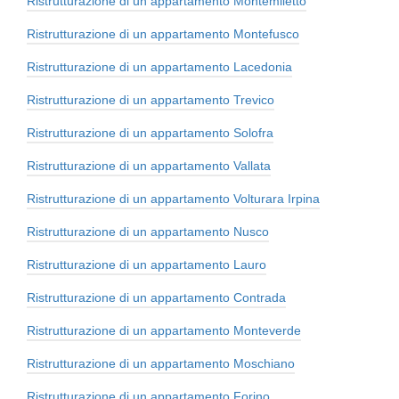
Ristrutturazione di un appartamento Montemiletto
Ristrutturazione di un appartamento Montefusco
Ristrutturazione di un appartamento Lacedonia
Ristrutturazione di un appartamento Trevico
Ristrutturazione di un appartamento Solofra
Ristrutturazione di un appartamento Vallata
Ristrutturazione di un appartamento Volturara Irpina
Ristrutturazione di un appartamento Nusco
Ristrutturazione di un appartamento Lauro
Ristrutturazione di un appartamento Contrada
Ristrutturazione di un appartamento Monteverde
Ristrutturazione di un appartamento Moschiano
Ristrutturazione di un appartamento Forino