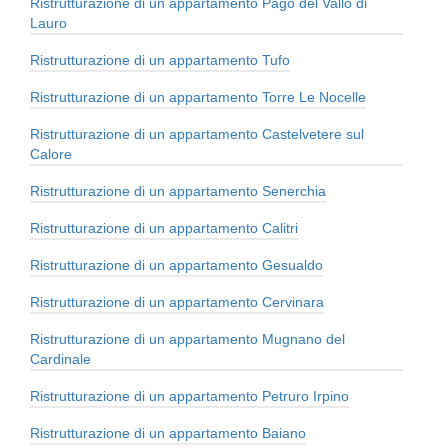
Ristrutturazione di un appartamento Pago del Vallo di
Lauro
Ristrutturazione di un appartamento Tufo
Ristrutturazione di un appartamento Torre Le Nocelle
Ristrutturazione di un appartamento Castelvetere sul
Calore
Ristrutturazione di un appartamento Senerchia
Ristrutturazione di un appartamento Calitri
Ristrutturazione di un appartamento Gesualdo
Ristrutturazione di un appartamento Cervinara
Ristrutturazione di un appartamento Mugnano del
Cardinale
Ristrutturazione di un appartamento Petruro Irpino
Ristrutturazione di un appartamento Baiano