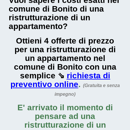
Vuoi sapere i costi esatti nel
comune di Bonito di una
ristrutturazione di un
appartamento?
Ottieni 4 offerte di prezzo
per una ristrutturazione di
un appartamento nel
comune di Bonito con una
semplice ⇘
richiesta di
preventivo online
.
(Gratuita e senza
impegno)
E' arrivato il momento di
pensare ad una
ristrutturazione di un