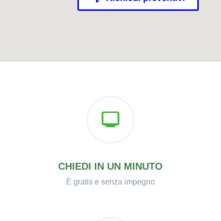
CHIEDI IN UN MINUTO
È gratis e senza impegno