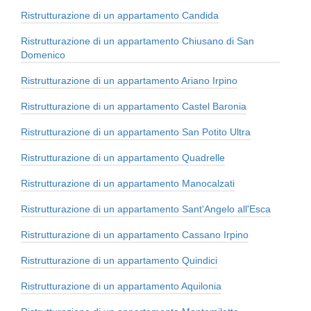
Ristrutturazione di un appartamento Candida
Ristrutturazione di un appartamento Chiusano di San
Domenico
Ristrutturazione di un appartamento Ariano Irpino
Ristrutturazione di un appartamento Castel Baronia
Ristrutturazione di un appartamento San Potito Ultra
Ristrutturazione di un appartamento Quadrelle
Ristrutturazione di un appartamento Manocalzati
Ristrutturazione di un appartamento Sant'Angelo all'Esca
Ristrutturazione di un appartamento Cassano Irpino
Ristrutturazione di un appartamento Quindici
Ristrutturazione di un appartamento Aquilonia