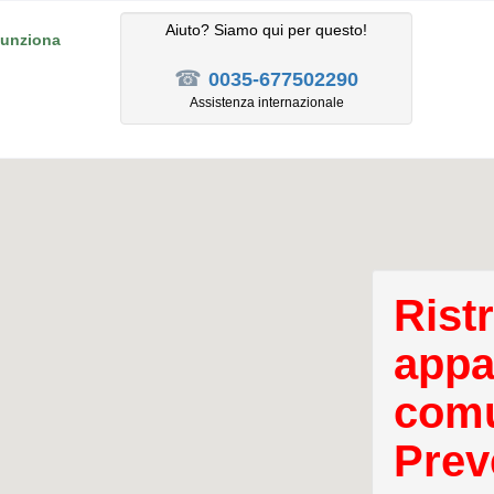
Aiuto? Siamo qui per questo!
unziona
☎
0035-677502290
Assistenza internazionale
Rist
appa
comu
Prev