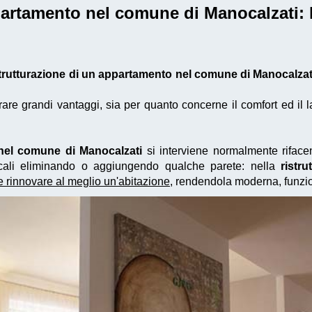
ppartamento nel comune di Manocalzati
:
strutturazione di un appartamento nel comune di Manocalzat
e grandi vantaggi, sia per quanto concerne il comfort ed il la
 nel comune di Manocalzati
si interviene normalmente rifacend
locali eliminando o aggiungendo qualche parete: nella
ristr
e rinnovare al meglio un'abitazione
, rendendola moderna, funzi