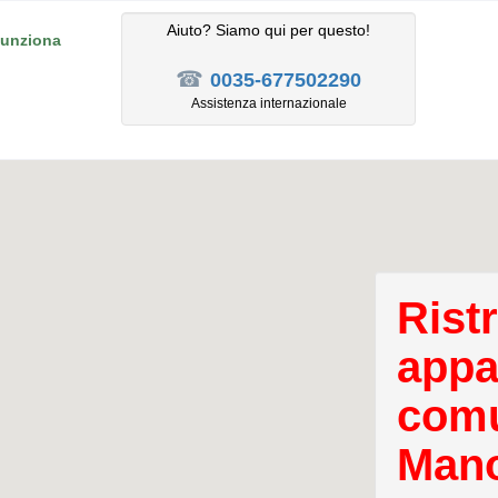
Aiuto? Siamo qui per questo!
unziona
☎
0035-677502290
Assistenza internazionale
Rist
appa
comu
Mano