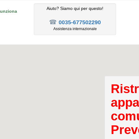
Aiuto? Siamo qui per questo!
unziona
☎
0035-677502290
Assistenza internazionale
Rist
appa
comu
Prev