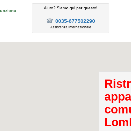
Aiuto? Siamo qui per questo!
unziona
☎
0035-677502290
Assistenza internazionale
Rist
appa
comu
Lomb