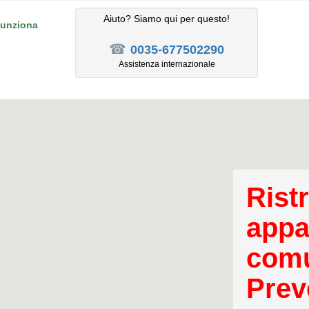
Aiuto? Siamo qui per questo!
unziona
☎
0035-677502290
Assistenza internazionale
Rist
appa
comu
Prev