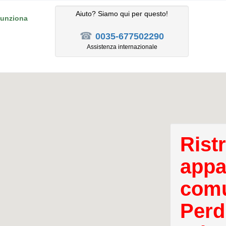
Aiuto? Siamo qui per questo!
unziona
☎
0035-677502290
Assistenza internazionale
Rist
appa
comu
Perd