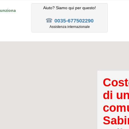
Aiuto? Siamo qui per questo!
unziona
☎
0035-677502290
Assistenza internazionale
Cost
di u
comu
Sabi