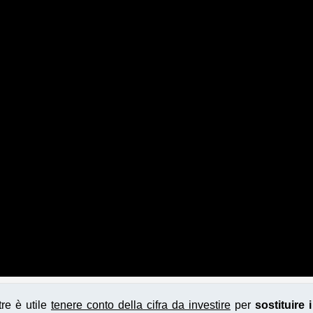
ltre è utile
tenere conto della cifra da investire
per
sostituire 