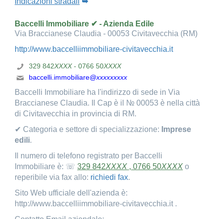
Indicazioni stradali
➥
Baccelli Immobiliare ✔ - Azienda Edile
Via Braccianese Claudia - 00053 Civitavecchia (RM)
http://www.baccelliimmobiliare-civitavecchia.it
329 842
XXXX
- 0766 50
XXXX
baccelli.immobiliare
@xxxxxxxxx
Baccelli Immobiliare ha l'indirizzo di sede in Via
Braccianese Claudia. Il Cap è il № 00053 è nella città
di Civitavecchia in provincia di RM.
✔ Categoria e settore di specializzazione:
Imprese
edili
.
Il numero di telefono registrato per Baccelli
Immobiliare è: ☏
329 842
XXXX
, 0766 50
XXXX
o
reperibile via fax allo:
richiedi fax
.
Sito Web ufficiale dell'azienda è:
http://www.baccelliimmobiliare-civitavecchia.it .