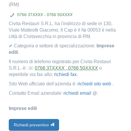
(RM)
0766 37
XXXX
- 0766 50
XXXX
Civita Restauri S.R.L. ha l'indirizzo di sede in 130,
Viale Matteotti Giacomo. Il Cap è il № 00053 è nella
città di Civitavecchia in provincia di RM.
✔ Categoria e settore di specializzazione:
Imprese
edili
.
Il numero di telefono registrato per Civita Restauri
S.R.L. è: ☏
0766 37
XXXX
, 0766 50
XXXX
o
reperibile via fax allo:
richiedi fax
.
Sito Web ufficiale dell'azienda è:
richiedi sito web
.
Contatto Email aziendale:
richiedi email
@.
Imprese edili
Richiedi preventivo