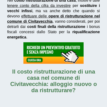
Nel
costo ristrutturazione di una casa
, inoltre è utile
tenere conto della cifra da investire
per
sostituire i
vecchi infissi
, ma va anche detto che quando si
devono
effettuare delle
opere di ristrutturazione nel
comune di Civitavecchia
, vanno considerati, per poi
detrarli dai
costi finali della ristrutturazione
i bonus
fiscali concessi dallo Stato per la
riqualificazione
energetica
.
Il
costo ristrutturazione di una
casa nel comune di
Civitavecchia
: alloggio nuovo o
da ristrutturare?