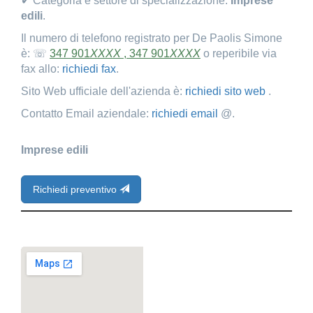
✔ Categoria e settore di specializzazione:
Imprese
edili
.
Il numero di telefono registrato per De Paolis Simone
è: ☏
347 901
XXXX
, 347 901
XXXX
o reperibile via
fax allo:
richiedi fax
.
Sito Web ufficiale dell'azienda è:
richiedi sito web
.
Contatto Email aziendale:
richiedi email
@.
Imprese edili
Richiedi preventivo