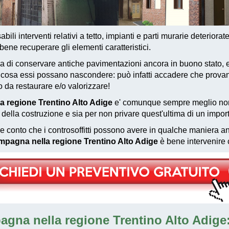
bili interventi relativi a tetto, impianti e parti murarie deteriorat
ne recuperare gli elementi caratteristici.
 di conservare antiche pavimentazioni ancora in buono stato, e
are cosa essi possano nascondere: può infatti accadere che prov
o da restaurare e/o valorizzare!
a regione Trentino Alto Adige
e' comunque sempre meglio non 
o della costruzione e sia per non privare quest'ultima di un impor
e conto che i controsoffitti possono avere in qualche maniera anc
ampagna nella regione Trentino Alto Adige
è bene intervenire c
agna nella regione Trentino Alto Adige: 