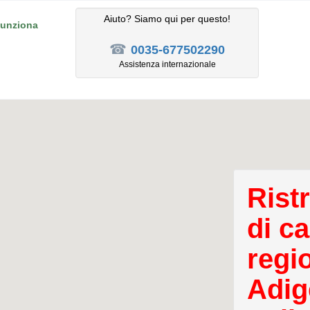
Aiuto? Siamo qui per questo!
unziona
☎
0035-677502290
Assistenza internazionale
Rist
di c
regi
Adig