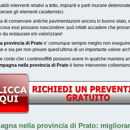
bili interventi relativi a tetto, impianti e parti murarie deteriorat
are gli elementi caratteristici.
 di conservare antiche pavimentazioni ancora in buono stato, e
are cosa essi possano nascondere: può infatti accadere che prov
o da restaurare e/o valorizzare!
a provincia di Prato
e' comunque sempre meglio non eseguire pa
ne e sia per non privare quest'ultima di un importante valore arch
e conto che i controsoffitti possono avere in qualche maniera anc
mpagna nella provincia di Prato
è bene intervenire coibentando
agna nella provincia di Prato: migliorare