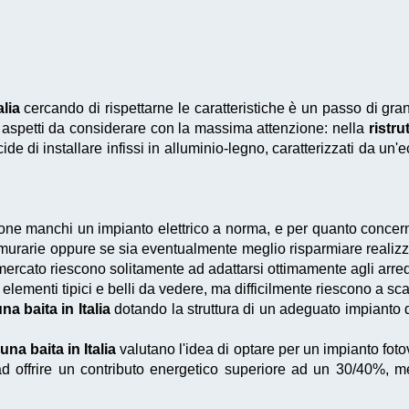
alia
cercando di rispettarne le caratteristiche è un passo di gr
 aspetti da considerare con la massima attenzione: nella
ristru
e di installare infissi in alluminio-legno, caratterizzati da un'e
ione manchi un impianto elettrico a norma, e per quanto concer
murarie oppure se sia eventualmente meglio risparmiare realizza
 mercato riescono solitamente ad adattarsi ottimamente agli arre
ementi tipici e belli da vedere, ma difficilmente riescono a sca
na baita in Italia
dotando la struttura di un adeguato impianto d
una baita in Italia
valutano l'idea di optare per un impianto foto
 offrire un contributo energetico superiore ad un 30/40%, 