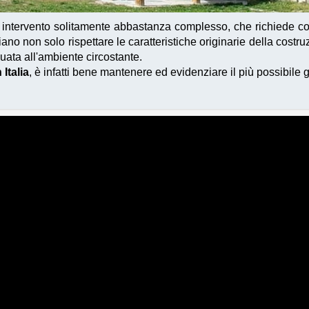
intervento solitamente abbastanza complesso, che richiede c
no non solo rispettare le caratteristiche originarie della costru
uata all'ambiente circostante.
 Italia
, è infatti bene mantenere ed evidenziare il più possibile 