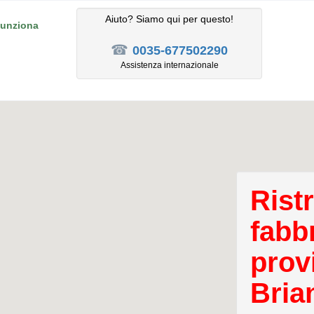
Aiuto? Siamo qui per questo!
unziona
☎
0035-677502290
Assistenza internazionale
Rist
fabbr
prov
Bria