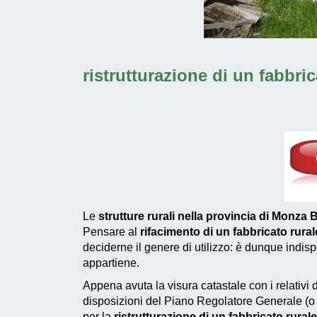
ristrutturazione di un fabbri
Le
strutture rurali nella provincia di Monza 
Pensare al
rifacimento di un fabbricato rural
deciderne il genere di utilizzo: è dunque indis
appartiene.
Appena avuta la visura catastale con i relativi d
disposizioni del Piano Regolatore Generale (o 
per la
ristrutturazione di un fabbricato rural