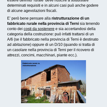
essere definito 'rurale' deve riuscire a soddisfare
determinati requisiti e in alcuni casi può anche godere
di alcune agevolazioni fiscali.
E' però bene pensare alla
ristrutturazione di un
fabbricato rurale nella provincia di Terni
sia tenendo
conto dei
costi da sostenere
e sia accertandosi della
categoria della costruzione: può infatti trattarsi di un
A/6 (se il fabbricato nella provincia di Terni è destinato
ad abitazione) oppure di un D/10 (quando si tratta di
un casolare nella provincia di Terni per il ricovero di
attrezzi, concimi, macchinari, piante ecc.).