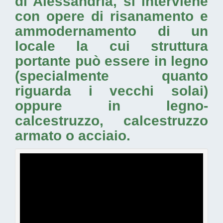
di Alessandria
, si interviene
con opere di risanamento e
ammodernamento di un
locale la cui struttura
portante può essere in legno
(specialmente quanto
riguarda i vecchi solai)
oppure in legno-
calcestruzzo, calcestruzzo
armato o acciaio.