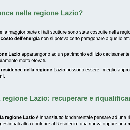
dence nella regione Lazio
?
 la maggior parte di tali strutture sono state costruite nella reg
l costo dell’energia
non si poteva certo paragonare a quello attu
one Lazio
appartengono ad un patrimonio edilizio decisamente
iamente molto elevati.
e residence nella regione Lazio
possono essere : meglio approfi
ni.
a regione Lazio
: recuperare e riqualifica
la regione Lazio
è innanzitutto fondamentale pensare ad una
r
gestionali atti a conferire al Residence una nuova oppure una
m