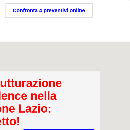
Confronta 4 preventivi online
rutturazione
dence nella
one Lazio:
tto!