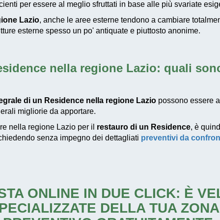
ienti per essere al meglio sfruttati in base alle più svariate esi
gione Lazio
, anche le aree esterne tendono a cambiare totalment
rutture esterne spesso un po' antiquate e piuttosto anonime.
sidence nella regione Lazio
: quali sono
tegrale di un Residence nella regione Lazio
possono essere an
nerali migliorie da apportare.
ire nella regione Lazio per il
restauro di un Residence
, è quin
chiedendo senza impegno dei dettagliati
preventivi da confron
STA ONLINE IN DUE CLICK: È V
PECIALIZZATE DELLA TUA ZONA