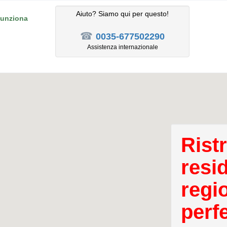
Aiuto? Siamo qui per questo!
unziona
☎
0035-677502290
Assistenza internazionale
Rist
resi
regi
perfe