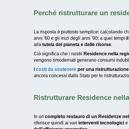
Perché
ristrutturare un resi
La risposta è piuttosto semplice: calcolando che
anni '60 e gli inizi degli anni '90: a quei tempi
i
alla
tutela del pianeta e delle risorse
.
Ciò significa che i nostri
Residence nella regi
vengono rimodernati generano consumi indubb
I
costi da sostenere
per una ristrutturazion
ancora concessi dallo Stato per le ristrutturazio
Ristrutturare Residence nell
In un
completo restauro di un Residenze nel
riferisce quindi ai vari
interventi tecnologici
e 