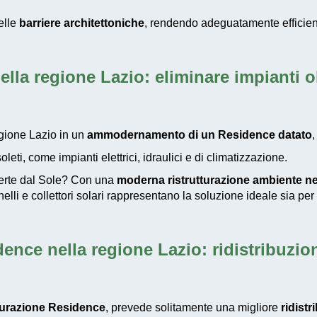
elle
barriere architettoniche
, rendendo adeguatamente efficienti 
ella regione Lazio
: eliminare impianti o
egione Lazio in un
ammodernamento di un Residence datato
,
leti, come impianti elettrici, idraulici e di climatizzazione.
fferte dal Sole? Con una
moderna ristrutturazione ambiente ne
nelli e collettori solari rappresentano la soluzione ideale sia per
ence nella regione Lazio
: ridistribuzio
tturazione Residence
, prevede solitamente una migliore
ridistr