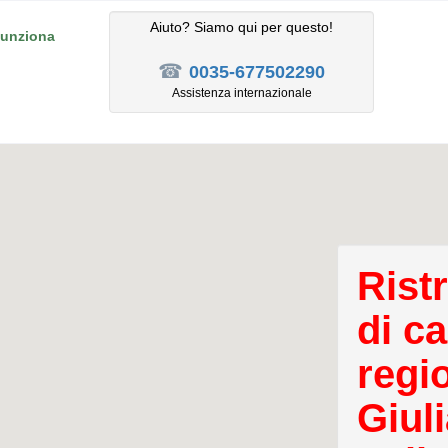
Aiuto? Siamo qui per questo!
unziona
☎
0035-677502290
Assistenza internazionale
Rist
di c
regi
Giul