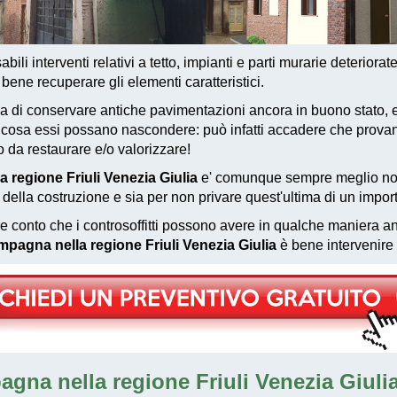
bili interventi relativi a tetto, impianti e parti murarie deteriorat
ne recuperare gli elementi caratteristici.
 di conservare antiche pavimentazioni ancora in buono stato, e
are cosa essi possano nascondere: può infatti accadere che prov
o da restaurare e/o valorizzare!
a regione Friuli Venezia Giulia
e' comunque sempre meglio non 
o della costruzione e sia per non privare quest'ultima di un impor
e conto che i controsoffitti possono avere in qualche maniera anc
mpagna nella regione Friuli Venezia Giulia
è bene intervenire 
agna nella regione Friuli Venezia Giulia: