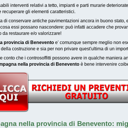
bili interventi relativi a tetto, impianti e parti murarie deteriorat
ecuperare gli elementi caratteristici.
 di conservare antiche pavimentazioni ancora in buono stato, e
are cosa essi possano nascondere: può infatti accadere che prov
o da restaurare e/o valorizzare!
la provincia di Benevento
e' comunque sempre meglio non esegu
o della costruzione e sia per non privare quest'ultima di un impor
e conto che i controsoffitti possono avere in qualche maniera anc
ampagna nella provincia di Benevento
è bene intervenire coibe
agna nella provincia di Benevento: migli