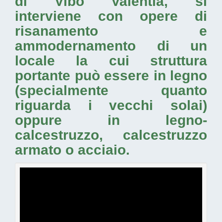
di Vibo Valentia
, si
interviene con opere di
risanamento e
ammodernamento di un
locale la cui struttura
portante può essere in legno
(specialmente quanto
riguarda i vecchi solai)
oppure in legno-
calcestruzzo, calcestruzzo
armato o acciaio.